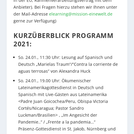
in der EU, Rahmenverarbeitungsvertrag mit dem
Anbieter). Bei Fragen hierzu stehen wir Ihnen unter
der Mail-Adresse
elearning@mission-einewelt.de
gerne zur Verfügung)
KURZÜBERBLICK PROGRAMM
2021:
So. 24.01., 11:30 Uhr: Lesung auf Spanisch und
Deutsch „Marielas Traum“/“Contra la corriente de
aguas terrosas“ von Alexandra Huck
So. 24.01., 19.00 Uhr: Ökumenischer
Lateinamerikagottesdienst in Deutsch und
Spanisch mit Live-Gästen aus Lateinamerika
<Padre Juan Goicochea/Peru, Obispa Victoria
Cortés/Nicaragua; Pastor Sandro
Luckman/Brasilien> , „Im Angesicht der
Pandemie..“ / „Frente a la pandemia…“
Präsenz-Gottesdienst in St. Jakob, Nürnberg und