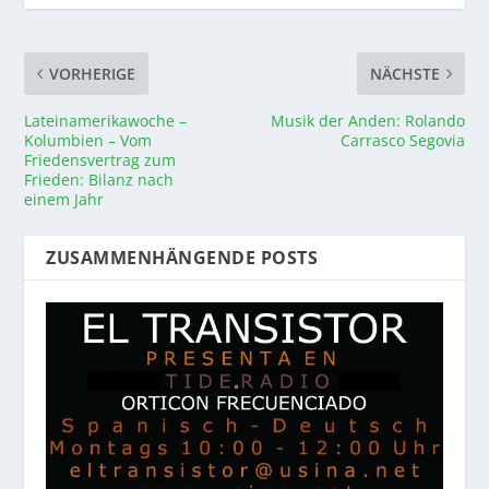
VORHERIGE
NÄCHSTE
Lateinamerikawoche –
Musik der Anden: Rolando
Kolumbien – Vom
Carrasco Segovia
Friedensvertrag zum
Frieden: Bilanz nach
einem Jahr
ZUSAMMENHÄNGENDE POSTS