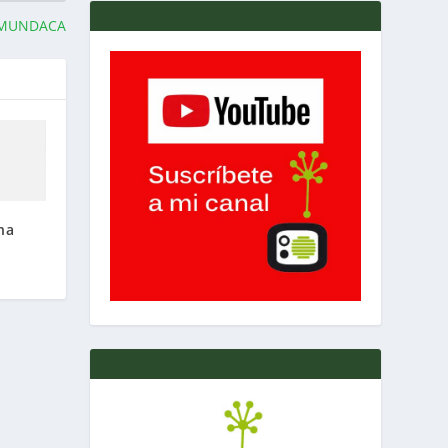
 MUNDACA
na