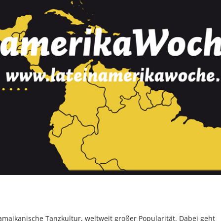
 jamaikanische Tanzkultur, weltweit großer Popularität. Dabei geht