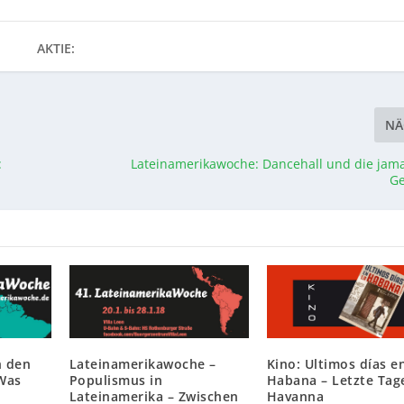
AKTIE:
NÄ
:
Lateinamerikawoche: Dancehall und die jam
Ge
h den
Lateinamerikawoche –
Kino: Ultimos días e
Was
Populismus in
Habana – Letzte Tag
Lateinamerika – Zwischen
Havanna