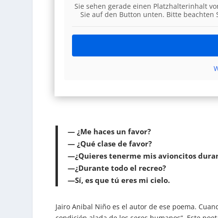
Sie sehen gerade einen Platzhalterinhalt v
Sie auf den Button unten. Bitte beachten
W
—
¿Me haces un favor?
— ¿Qué clase de favor?
—
¿Quieres tenerme mis avioncitos duran
—
¿Durante todo el recreo?
—
Sí, es que tú eres mi cielo.
Jairo Anibal Niño es el autor de ese poema. Cuand
condición alada de los seres humanos“. Este poeta