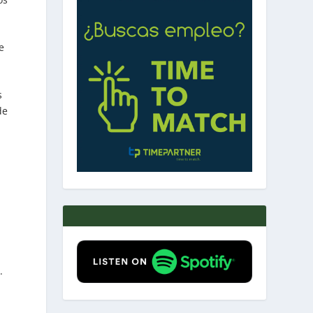
e
s
de
.