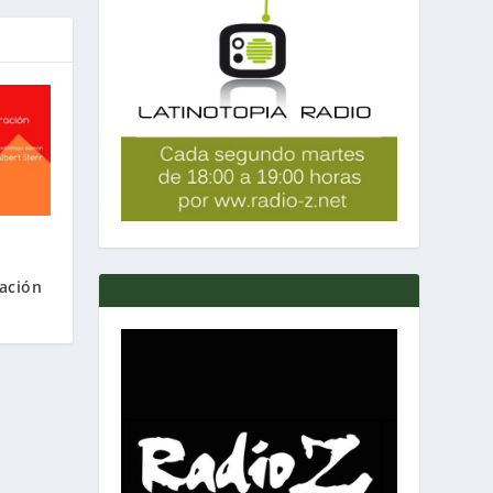
n
ación