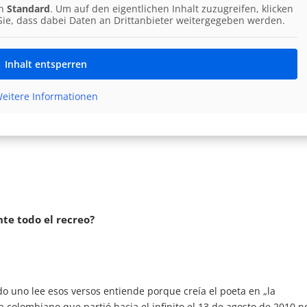
on
Standard
. Um auf den eigentlichen Inhalt zuzugreifen, klicken
 Sie, dass dabei Daten an Drittanbieter weitergegeben werden.
Inhalt entsperren
eitere Informationen
te todo el recreo?
o uno lee esos versos entiende porque creía el poeta en „la
 colombiano que partió hacia el infinito el 13 de agosto de 2010 n