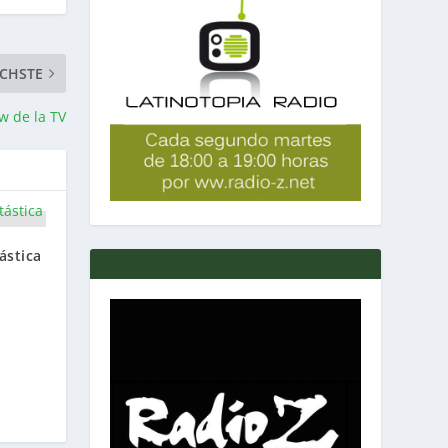
CHSTE
w de la TV
ástica