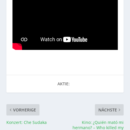
AKTIE:
VORHERIGE
NÄCHSTE
Konzert: Che Sudaka
Kino: ¿Quién mató mi
hermano? – Who killed my