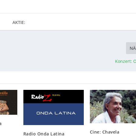
AKTIE:
NÄ
Konzert: O
a
Cine: Chavela
Radio Onda Latina