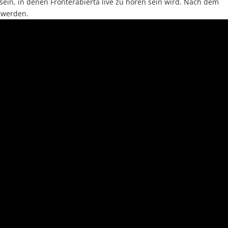
sein, in denen Fronterabierta live zu hören sein wird. Nach dem
t werden.