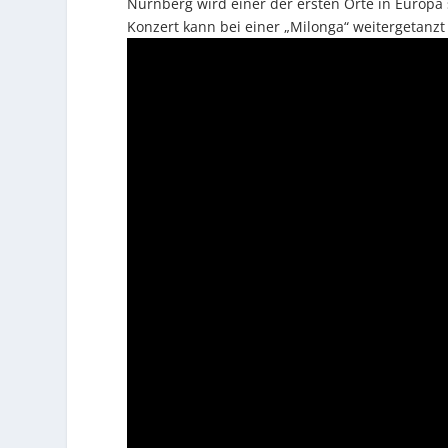
Nürnberg wird einer der ersten Orte in Europa 
Konzert kann bei einer „Milonga“ weitergetanz