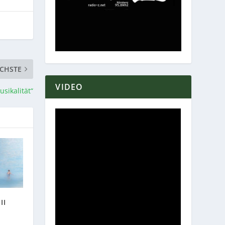
CHSTE
VIDEO
sikalität“
II