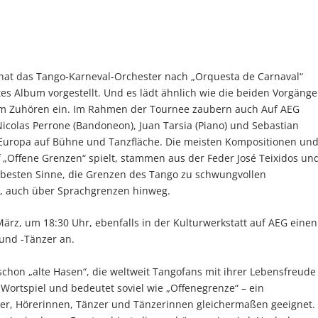
“ hat das Tango-Karneval-Orchester nach „Orquesta de Carnaval“
tes Album vorgestellt. Und es lädt ähnlich wie die beiden Vorgänge
um Zuhören ein. Im Rahmen der Tournee zaubern auch Auf AEG
Nicolas Perrone (Bandoneon), Juan Tarsia (Piano) und Sebastian
n Europa auf Bühne und Tanzfläche. Die meisten Kompositionen un
f „Offene Grenzen“ spielt, stammen aus der Feder José Teixidos un
 besten Sinne, die Grenzen des Tango zu schwungvollen
, auch über Sprachgrenzen hinweg.
rz, um 18:30 Uhr, ebenfalls in der Kulturwerkstatt auf AEG einen
und -Tänzer an.
chon „alte Hasen“, die weltweit Tangofans mit ihrer Lebensfreude
Wortspiel und bedeutet soviel wie „Offenegrenze“ – ein
r, Hörerinnen, Tänzer und Tänzerinnen gleichermaßen geeignet.