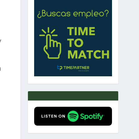
r
d
d