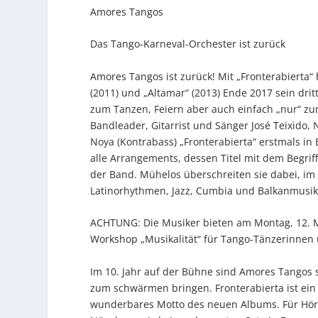
Amores Tangos
Das Tango-Karneval-Orchester ist zurück
Amores Tangos ist zurück! Mit „Fronterabierta
(2011) und „Altamar“ (2013) Ende 2017 sein drit
zum Tanzen, Feiern aber auch einfach „nur“ z
Bandleader, Gitarrist und Sänger José Teixido, 
Noya (Kontrabass) „Fronterabierta“ erstmals i
alle Arrangements, dessen Titel mit dem Begrif
der Band. Mühelos überschreiten sie dabei, im
Latinorhythmen, Jazz, Cumbia und Balkanmusik
ACHTUNG: Die Musiker bieten am Montag, 12. Mä
Workshop „Musikalität“ für Tango-Tänzerinnen 
Im 10. Jahr auf der Bühne sind Amores Tangos s
zum schwärmen bringen. Fronterabierta ist ein 
wunderbares Motto des neuen Albums. Für Höre