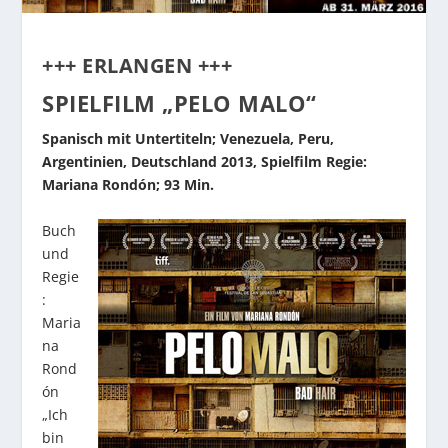
+++ ERLANGEN +++
SPIELFILM „PELO MALO“
Spanisch mit Untertiteln; Venezuela, Peru,
Argentinien, Deutschland 2013, Spielfilm Regie:
Mariana Rondón; 93 Min.
Buch
und
Regie
:
Maria
na
Rond
ón
„Ich
bin