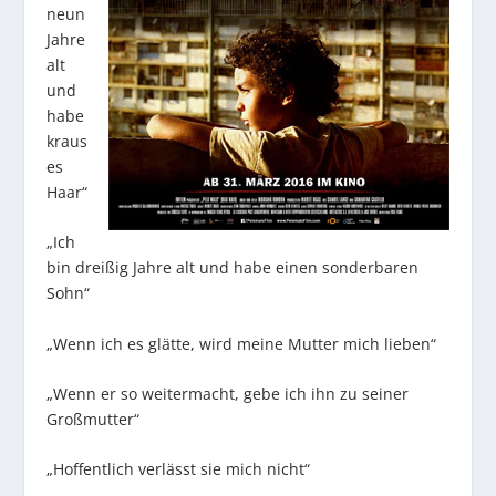
neun
Jahre
alt
und
habe
kraus
es
Haar“
„Ich
bin dreißig Jahre alt und habe einen sonderbaren
Sohn“
„Wenn ich es glätte, wird meine Mutter mich lieben“
„Wenn er so weitermacht, gebe ich ihn zu seiner
Großmutter“
„Hoffentlich verlässt sie mich nicht“