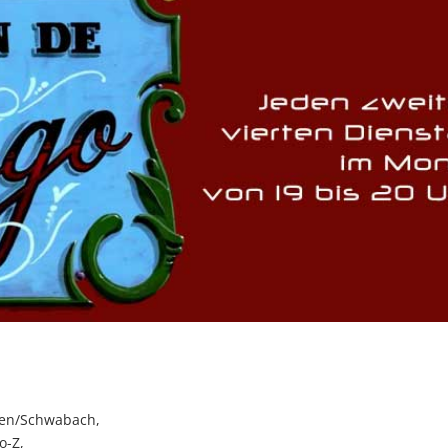
gen/Schwabach,
o-Z,