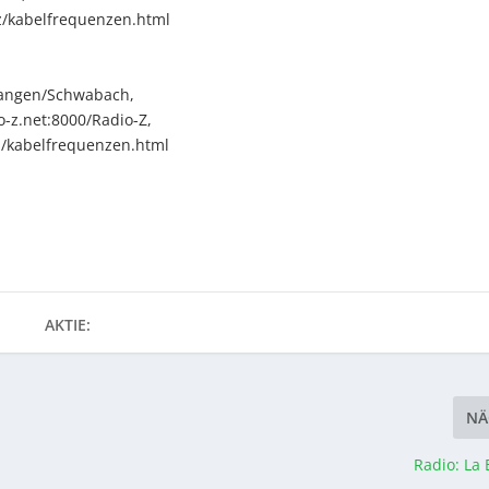
-z/kabelfrequenzen.html
langen/Schwabach,
o-z.net:8000/Radio-Z,
-z/kabelfrequenzen.html
AKTIE:
NÄ
Radio: La 