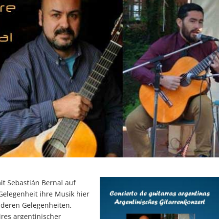
mit Sebastián Bernal auf
elegenheit ihre Musik hier
nderen Gelegenheiten,
ires argentinischer