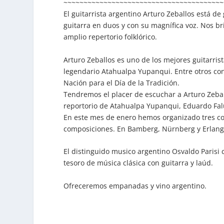
~~~~~~~~~~~~~~~~~~~~~~~~~~~~~~~~~~~~~~~~
El guitarrista argentino Arturo Zeballos está d
guitarra en duos y con su magnífica voz. Nos 
amplio repertorio folklórico.
Arturo Zeballos es uno de los mejores guitarris
legendario Atahualpa Yupanqui. Entre otros conc
Nación para el Día de la Tradición.
Tendremos el placer de escuchar a Arturo Zebal
reportorio de Atahualpa Yupanqui, Eduardo Falú,
En este mes de enero hemos organizado tres con
composiciones. En Bamberg, Nürnberg y Erlang
El distinguido musico argentino Osvaldo Parisi
tesoro de música clásica con guitarra y laúd.
Ofreceremos empanadas y vino argentino.