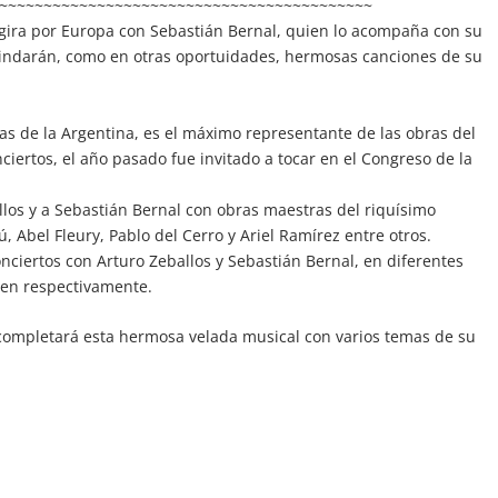
~~~~~~~~~~~~~~~~~~~~~~~~~~~~~~~~~~~~~~~~~~
e gira por Europa con Sebastián Bernal, quien lo acompaña con su
brindarán, como en otras oportuidades, hermosas canciones de su
tas de la Argentina, es el máximo representante de las obras del
iertos, el año pasado fue invitado a tocar en el Congreso de la
los y a Sebastián Bernal con obras maestras del riquísimo
 Abel Fleury, Pablo del Cerro y Ariel Ramírez entre otros.
ciertos con Arturo Zeballos y Sebastián Bernal, en diferentes
en respectivamente.
 completará esta hermosa velada musical con varios temas de su