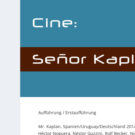
Aufführung / Erstaufführung
Mr. Kaplan, Spanien/Uruguay/Deutschland 2014,
Héctor Noguera, Néstor Guzzini, Rolf Becker, Nid