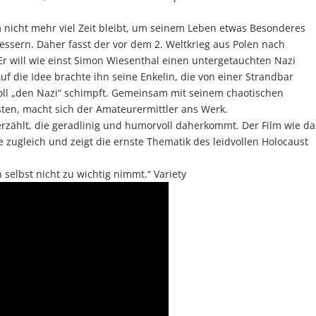
hm nicht mehr viel Zeit bleibt, um seinem Leben etwas Besonderes
ssern. Daher fasst der vor dem 2. Weltkrieg aus Polen nach
 Er will wie einst Simon Wiesenthal einen untergetauchten Nazi
Auf die Idee brachte ihn seine Enkelin, die von einer Strandbar
voll „den Nazi“ schimpft. Gemeinsam mit seinem chaotischen
sten, macht sich der Amateurermittler ans Werk.
erzählt, die geradlinig und humorvoll daherkommt. Der Film wie da
zugleich und zeigt die ernste Thematik des leidvollen Holocaust
h selbst nicht zu wichtig nimmt.“ Variety