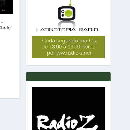
 –
Cholo