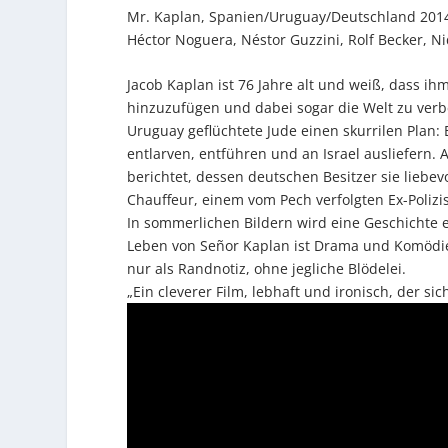
Mr. Kaplan, Spanien/Uruguay/Deutschland 2014,
Héctor Noguera, Néstor Guzzini, Rolf Becker, Nid
Jacob Kaplan ist 76 Jahre alt und weiß, dass i
hinzuzufügen und dabei sogar die Welt zu verbe
Uruguay geflüchtete Jude einen skurrilen Plan:
entlarven, entführen und an Israel ausliefern. 
berichtet, dessen deutschen Besitzer sie liebe
Chauffeur, einem vom Pech verfolgten Ex-Polizi
In sommerlichen Bildern wird eine Geschichte 
Leben von Señor Kaplan ist Drama und Komödie 
nur als Randnotiz, ohne jegliche Blödelei.
„Ein cleverer Film, lebhaft und ironisch, der sic