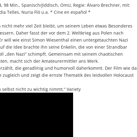
 98 Min., Spanisch/Jiddisch, OmU, Regie: Álvaro Brechner, mit:
ia Telles, Nuria Fló u.a. * Cine en español *
hm nicht mehr viel Zeit bleibt, um seinem Leben etwas Besonderes
ssern. Daher fasst der vor dem 2. Weltkrieg aus Polen nach
 Er will wie einst Simon Wiesenthal einen untergetauchten Nazi
Auf die Idee brachte ihn seine Enkelin, die von einer Strandbar
voll „den Nazi“ schimpft. Gemeinsam mit seinem chaotischen
sten, macht sich der Amateurermittler ans Werk.
erzählt, die geradlinig und humorvoll daherkommt. Der Film wie da
zugleich und zeigt die ernste Thematik des leidvollen Holocaust
h selbst nicht zu wichtig nimmt.“ Variety